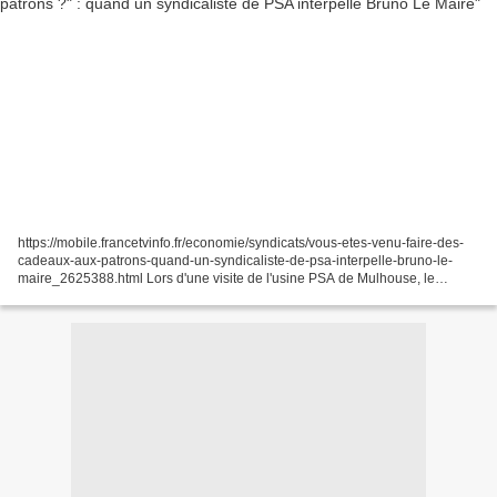
https://mobile.francetvinfo.fr/economie/syndicats/vous-etes-venu-faire-des-
cadeaux-aux-patrons-quand-un-syndicaliste-de-psa-interpelle-bruno-le-
maire_2625388.html Lors d'une visite de l'usine PSA de Mulhouse, le
ministre de l'Économie Bruno Le Maire a...