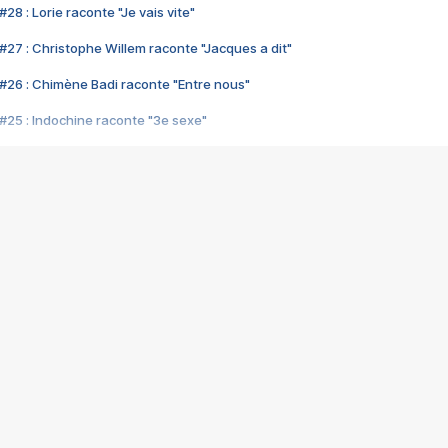
28 : Lorie raconte "Je vais vite"
#27 : Christophe Willem raconte "Jacques a dit"
#26 : Chimène Badi raconte "Entre nous"
#25 : Indochine raconte "3e sexe"
#24 : Zaho raconte "C'est chelou"
#23 : Patrick Bruel raconte "Au café des délices"
#22 : Kyo raconte "Le chemin"
#21 : Nolwenn Leroy raconte "Cassé"
#20 : Patrick Hernandez raconte "Born to be alive"
#19 : Lorie raconte "Près de moi"
#18 : Michael Jones raconte "A nos actes manqués" (avec Jean-Jacque
#17 : Khaled raconte "Aïcha"
#16 : Corneille raconte "Parce qu'on vient de loin"