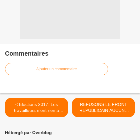
Commentaires
Ajouter un commentaire
< Elections 2017: Les
REFUSONS LE FRONT
travailleurs n’ont rien à
REPUBLICAIN AUCUNE
espérer des partis intégrés
VOIX POUR LES
aux institutions
CANDIDATS DU CAPITAL !
démocratiques bourgeoises
>
Hébergé par Overblog