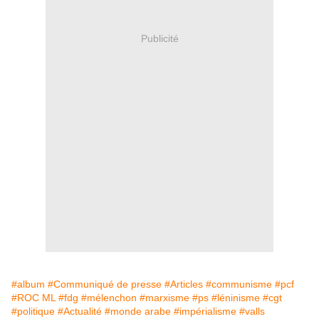
Publicité
#album
#Communiqué de presse
#Articles
#communisme
#pcf
#ROC ML
#fdg
#mélenchon
#marxisme
#ps
#léninisme
#cgt
#politique
#Actualité
#monde arabe
#impérialisme
#valls