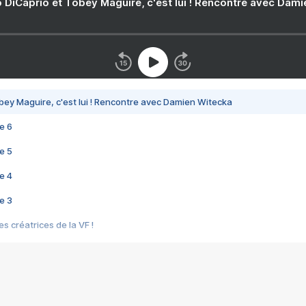
 DiCaprio et Tobey Maguire, c'est lui ! Rencontre avec Dam
bey Maguire, c'est lui ! Rencontre avec Damien Witecka
e 6
e 5
e 4
e 3
s créatrices de la VF !
e 2
e 1
e Mektoub My Love arrive enfin ! Rencontre avec Shaïn Boumedine et Sal