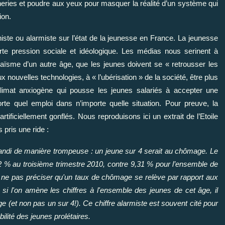
heries et poudre aux yeux pour masquer la réalité d’un système qui
ion.
iste ou alarmiste sur l’état de la jeunesse en France. La jeunesse
orte pression sociale et idéologique. Les médias nous serinent à
aïsme d’un autre âge, que les jeunes doivent se « retrousser les
x nouvelles technologies, à « l’ubérisation » de la société, être plus
climat anxiogène qui pousse les jeunes salariés à accepter une
rte quel emploi dans n’importe quelle situation. Pour preuve, la
tificiellement gonflés. Nous reproduisons ici un extrait de l’Etoile
pris une ride :
brandi de manière trompeuse : un jeune sur 4 serait au chômage. Le
2 % au troisième trimestre 2010, contre 9,31 % pour l’ensemble de
de ne pas préciser qu'un taux de chômage se relève par rapport aux
, si l'on amène les chiffres à l'ensemble des jeunes de cet âge, il
 (et non pas un sur 4!). Ce chiffre alarmiste est souvent cité pour
bilité des jeunes prolétaires.