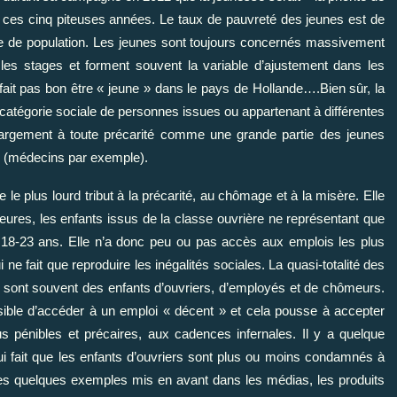
e ces cinq piteuses années. Le taux de pauvreté des jeunes est de
e de population. Les jeunes sont toujours concernés massivement
 les stages et forment souvent la variable d’ajustement dans les
ne fait pas bon être « jeune » dans le pays de Hollande….Bien sûr, la
catégorie sociale de personnes issues ou appartenant à différentes
argement à toute précarité comme une grande partie des jeunes
es (médecins par exemple).
 le plus lourd tribut à la précarité, au chômage et à la misère. Elle
ures, les enfants issus de la classe ouvrière ne représentant que
 18-23 ans. Elle n’a donc peu ou pas accès aux emplois les plus
ne fait que reproduire les inégalités sociales. La quasi-totalité des
 sont souvent des enfants d’ouvriers, d’employés et de chômeurs.
ible d’accéder à un emploi « décent » et cela pousse à accepter
lus pénibles et précaires, aux cadences infernales. Il y a quelque
i fait que les enfants d’ouvriers sont plus ou moins condamnés à
es quelques exemples mis en avant dans les médias, les produits