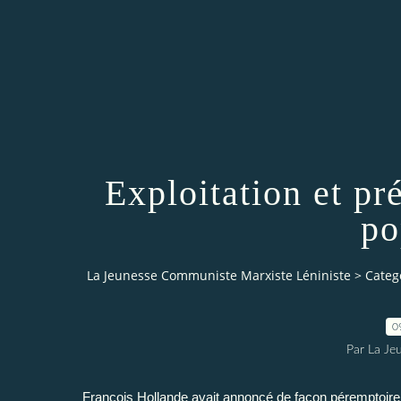
Exploitation et pr
po
La Jeunesse Communiste Marxiste Léniniste
>
Categ
0
Par La Je
François Hollande avait annoncé de façon péremptoire 