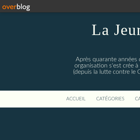
La Jeu
Après quarante années d
organisation s'est crée 
(depuis la lutte contre l
ACCUEIL
CATÉGORIES
C