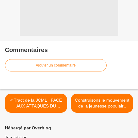
Commentaires
Ajouter un commentaire
< Tract de la JCML : FACE
Construisons le mouvement
AUX ATTAQUES DU
de la jeunesse populaire
GOUVERNEMENT ET DU
contre le plan d’austérité et
CAPITAL: UNITÉ DE LA
organisons nous pour la
JEUNESSE POPULAIRE !
révolution ! >
Hébergé par Overblog
Top articles