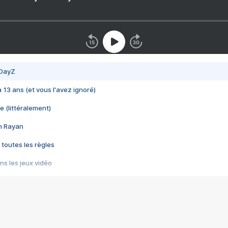
 DayZ
 a 13 ans (et vous l'avez ignoré)
e (littéralement)
im Rayan
 toutes les règles
s les jeux vidéo
us choquant de Rockstar ? - Le scandale BULLY
e plus moche de Steam
du RÊVE tourne au CAUCHEMAR