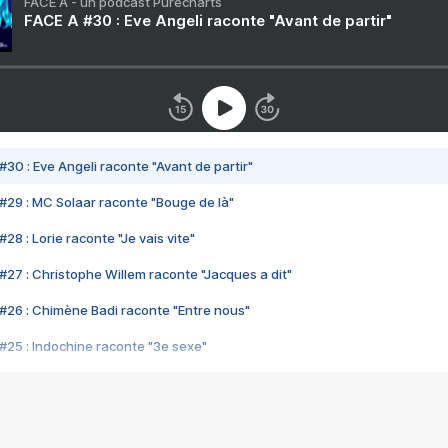
FACE A - un podcast Purecharts
FACE A #30 : Eve Angeli raconte "Avant de partir"
#30 : Eve Angeli raconte "Avant de partir"
#29 : MC Solaar raconte "Bouge de là"
28 : Lorie raconte "Je vais vite"
#27 : Christophe Willem raconte "Jacques a dit"
#26 : Chimène Badi raconte "Entre nous"
#25 : Indochine raconte "3e sexe"
#24 : Zaho raconte "C'est chelou"
#23 : Patrick Bruel raconte "Au café des délices"