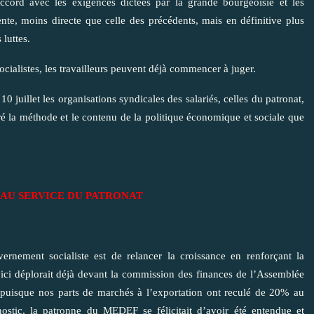
cord avec les exigences dictées par la grande bourgeoisie et les
ente, moins directe que celle des précédents, mais en définitive plus
 luttes.
cialistes, les travailleurs peuvent déjà commencer à juger.
 juillet les organisations syndicales des salariés, celles du patronat,
é la méthode et le contenu de la politique économique et sociale que
 AU SERVICE DU PATRONAT
ernement socialiste est de relancer la croissance en renforçant la
ovici déplorait déjà devant la commission des finances de l’Assemblée
 puisque nos parts de marchés à l’exportation ont reculé de 20% au
ostic, la patronne du MEDEF se félicitait d’avoir été entendue et