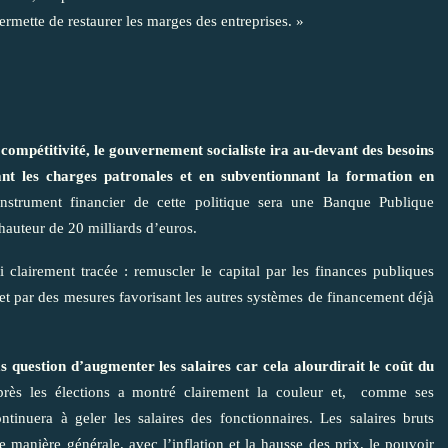
rmette de restaurer les marges des entreprises. »
 compétitivité, le gouvernement socialiste ira au-devant des besoins
ant les charges patronales et en subventionnant la formation en
instrument financier de cette politique sera une Banque Publique
hauteur de 20 milliards d’euros.
i clairement tracée : remuscler le capital par les finances publiques
) et par des mesures favorisant les autres systèmes de financement déjà
pas question d’augmenter les salaires car cela alourdirait le coût du
rès les élections a montré clairement la couleur et, comme ses
inuera à geler les salaires des fonctionnaires. Les salaires bruts
e manière générale, avec l’inflation et la hausse des prix, le pouvoir