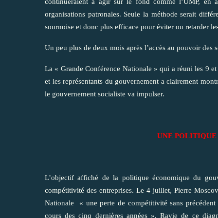
continueraient à agir sur le fond comme l’UMP, en ac
organisations patronales. Seule la méthode serait différ
sournoise et donc plus efficace pour éviter ou retarder les
Un peu plus de deux mois après l’accès au pouvoir des so
La « Grande Conférence Nationale » qui a réuni les 9 et 10
et les représentants du gouvernement a clairement montr
le gouvernement socialiste va impulser.
UNE POLITIQUE
L’objectif affiché de la politique économique du gouv
compétitivité des entreprises. Le 4 juillet, Pierre Mosc
Nationale « une perte de compétitivité sans précédent
cours des cinq dernières années ». Ravie de ce diagn