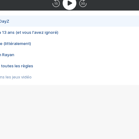
 DayZ
 a 13 ans (et vous l'avez ignoré)
e (littéralement)
im Rayan
 toutes les règles
s les jeux vidéo
us choquant de Rockstar ? - Le scandale BULLY
e plus moche de Steam
du RÊVE tourne au CAUCHEMAR
pendant 8 heures
it… à tort