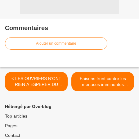
Commentaires
Ajouter un commentaire
< LES OUVRIERS N’ONT
Faisons front contre les
RIEN A ESPERER DU
menaces imminentes
GOUVERNEMENT
d’intervention armée directe
SOCIALISTE
des pays impérialistes
occidentaux contre la Syrie
Hébergé par Overblog
! >
Top articles
Pages
Contact