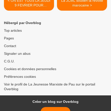
< ON EST TOUS LA JEUDI
La JCML soutien la révolte
9 FEVRIER POUR
marocaine >
OBTENIR LA LIBERATION
DE GEORGES ABDALLAH
!!
Hébergé par Overblog
Top articles
Pages
Contact
Signaler un abus
C.G.U.
Cookies et données personnelles
Préférences cookies
Voir le profil de La Jeunesse Marxiste de Pau sur le portail
Overblog
Créer un blog sur Overblog