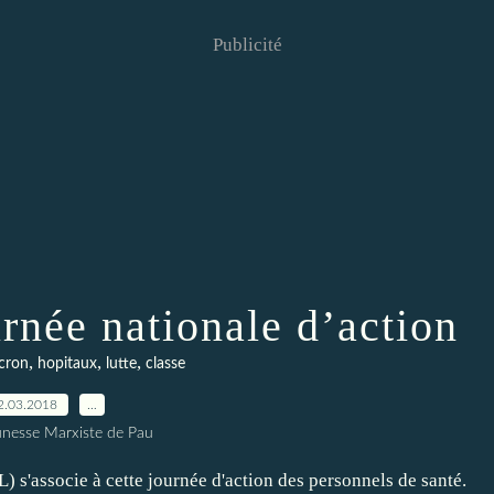
Publicité
rnée nationale d’action
,
,
,
cron
hopitaux
lutte
classe
2.03.2018
…
unesse Marxiste de Pau
'associe à cette journée d'action des personnels de santé.