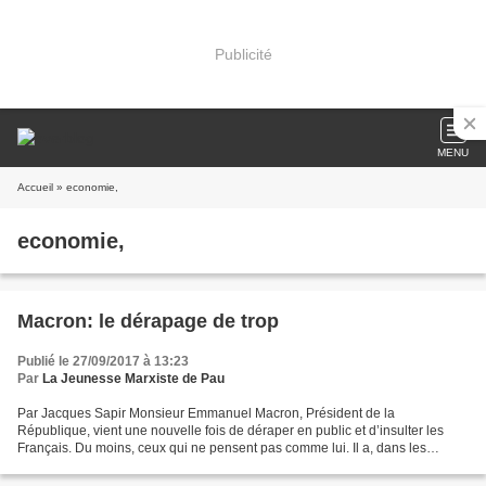
Publicité
MENU
Accueil
» economie,
economie,
Macron: le dérapage de trop
Publié le 27/09/2017 à 13:23
Par
La Jeunesse Marxiste de Pau
Par Jacques Sapir Monsieur Emmanuel Macron, Président de la
République, vient une nouvelle fois de déraper en public et d’insulter les
Français. Du moins, ceux qui ne pensent pas comme lui. Il a, dans les
jardins de l’EFA à Athènes, ce vendredi, réaffirmé...