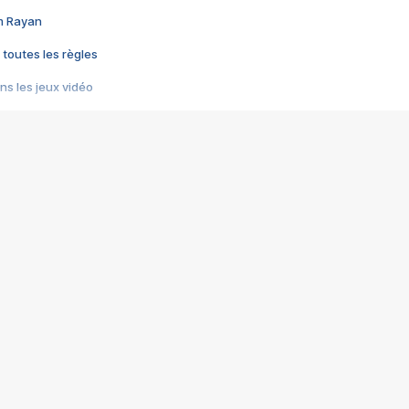
im Rayan
 toutes les règles
s les jeux vidéo
us choquant de Rockstar ? - Le scandale BULLY
e plus moche de Steam
du RÊVE tourne au CAUCHEMAR
pendant 8 heures
it… à tort
umiliés par un jeu vidéo
ire - Final Fantasy 8
ti un empire - Age of Empires
story DOFUS