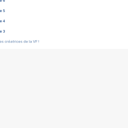
e 6
e 5
e 4
e 3
s créatrices de la VF !
e 2
e 1
e Mektoub My Love arrive enfin ! Rencontre avec Shaïn Boumedine et Sal
i : après Toni en famille
elle réalise le bouleversant Dites lui que je l'aime
ais ! Rencontre autour de Vie privée de Rebecca Zlotowski
 de Marguerite, Grave... Rencontre avec Ella Rumpf
 Les Rêveurs, un film intime sur la santé mentale