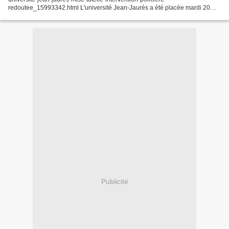
redoutee_15993342.html L'université Jean-Jaurès a été placée mardi 20
mars 2018 sous tutelle de l'État, suite à la dissolution...
Publicité