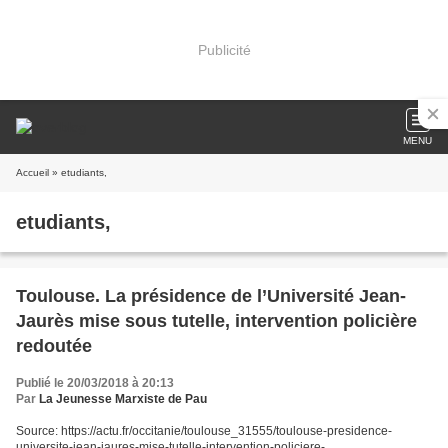
Publicité
MENU
Accueil
» etudiants,
etudiants,
Toulouse. La présidence de l’Université Jean-
Jaurès mise sous tutelle, intervention policière
redoutée
Publié le 20/03/2018 à 20:13
Par
La Jeunesse Marxiste de Pau
Source: https://actu.fr/occitanie/toulouse_31555/toulouse-presidence-
universite-jean-jaures-mise-tutelle-intervention-policiere-