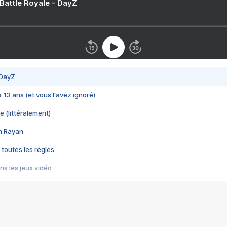
 Battle Royale - DayZ
 DayZ
 a 13 ans (et vous l'avez ignoré)
e (littéralement)
im Rayan
 toutes les règles
s les jeux vidéo
us choquant de Rockstar ? - Le scandale BULLY
e plus moche de Steam
du RÊVE tourne au CAUCHEMAR