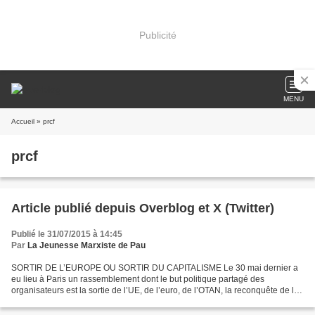
Publicité
MENU
Accueil
» prcf
prcf
Article publié depuis Overblog et X (Twitter)
Publié le 31/07/2015 à 14:45
Par
La Jeunesse Marxiste de Pau
SORTIR DE L’EUROPE OU SORTIR DU CAPITALISME Le 30 mai dernier a
eu lieu à Paris un rassemblement dont le but politique partagé des
organisateurs est la sortie de l’UE, de l’euro, de l’OTAN, la reconquête de la
souveraineté ( ou de l’indépendance ) de...