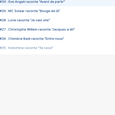
#30 : Eve Angeli raconte "Avant de partir"
#29 : MC Solaar raconte "Bouge de là"
28 : Lorie raconte "Je vais vite"
#27 : Christophe Willem raconte "Jacques a dit"
#26 : Chimène Badi raconte "Entre nous"
#25 : Indochine raconte "3e sexe"
#24 : Zaho raconte "C'est chelou"
#23 : Patrick Bruel raconte "Au café des délices"
#22 : Kyo raconte "Le chemin"
#21 : Nolwenn Leroy raconte "Cassé"
#20 : Patrick Hernandez raconte "Born to be alive"
#19 : Lorie raconte "Près de moi"
#18 : Michael Jones raconte "A nos actes manqués" (avec Jean-Jacque