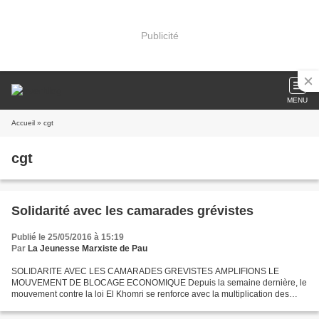
Publicité
MENU
Accueil
» cgt
cgt
Solidarité avec les camarades grévistes
Publié le 25/05/2016 à 15:19
Par
La Jeunesse Marxiste de Pau
SOLIDARITE AVEC LES CAMARADES GREVISTES AMPLIFIONS LE
MOUVEMENT DE BLOCAGE ECONOMIQUE Depuis la semaine dernière, le
mouvement contre la loi El Khomri se renforce avec la multiplication des
blocages économiques, des grèves dans les secteurs de production...