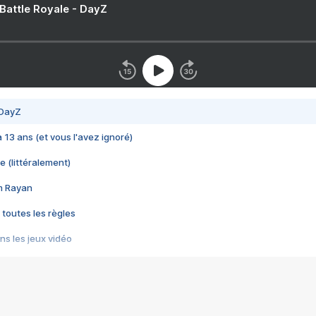
 Battle Royale - DayZ
 DayZ
 a 13 ans (et vous l'avez ignoré)
e (littéralement)
im Rayan
 toutes les règles
s les jeux vidéo
us choquant de Rockstar ? - Le scandale BULLY
e plus moche de Steam
du RÊVE tourne au CAUCHEMAR