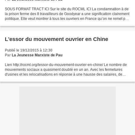
SOUS FORMAT TRACT ICI Sur le site du ROCML ICI La condamnation à de
la prison ferme des 8 travailleurs de Goodyear a une signification clairement
politique. Elle veut montrer à tous les ouvriers en France qu’on ne remet pas
en cause son système, sa sacro-sainte...
L'essor du mouvement ouvrier en Chine
Publié le 19/12/2015 à 12:30
Par
La Jeunesse Marxiste de Pau
Lien http://rocml.org/lessor-du-mouvement-ouvrier-en-chine/ Le nombre de
mouvements sociaux a quasiment doublé en un an. Avec les fermetures
d'usines et les relocalisations en réponse à une hausse des salaires, de
nombreux travailleurs se retrouvent avec...