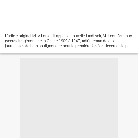
L'article original ici. « Lorsqu'il apprit la nouvelle lundi soir, M. Léon Jouhaux
(secrétaire général de la Cgt de 1909 à 1947, ndlr) deman da aux
journalistes de bien souligner que pour la première fois "on décernait le prix
Nobel de la paix à un militant...