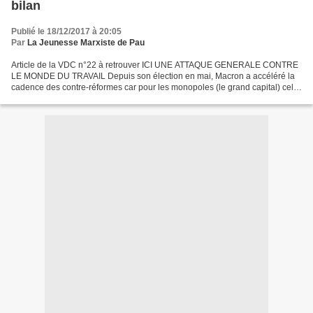
bilan
Publié le 18/12/2017 à 20:05
Par
La Jeunesse Marxiste de Pau
Article de la VDC n°22 à retrouver ICI UNE ATTAQUE GENERALE CONTRE
LE MONDE DU TRAVAIL Depuis son élection en mai, Macron a accéléré la
cadence des contre-réformes car pour les monopoles (le grand capital) cela
ne va pas assez vite. Alors que le « président...