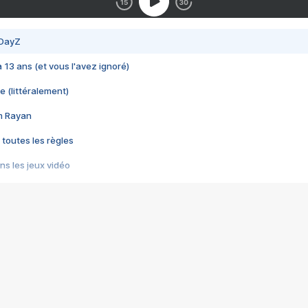
 DayZ
 a 13 ans (et vous l'avez ignoré)
e (littéralement)
im Rayan
 toutes les règles
s les jeux vidéo
us choquant de Rockstar ? - Le scandale BULLY
e plus moche de Steam
du RÊVE tourne au CAUCHEMAR
pendant 8 heures
it… à tort