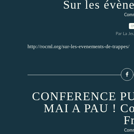
Sur les évèn
Comm
0
Par La Je
http://rocml.org/sur-les-evenements-de-trappes/
CONFERENCE PU
MAI A PAU ! Con
F
Comm