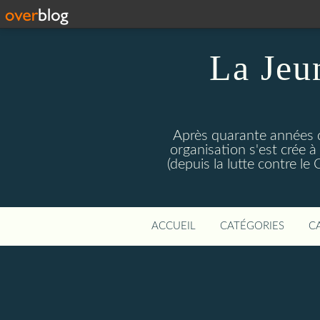
La Jeu
Après quarante années d
organisation s'est crée 
(depuis la lutte contre l
ACCUEIL
CATÉGORIES
C