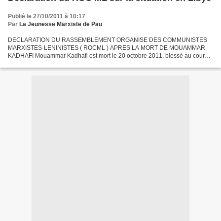
Publié le 27/10/2011 à 10:17
Par
La Jeunesse Marxiste de Pau
DECLARATION DU RASSEMBLEMENT ORGANISE DES COMMUNISTES
MARXISTES-LENINISTES ( ROCML ) APRES LA MORT DE MOUAMMAR
KADHAFI Mouammar Kadhafi est mort le 20 octobre 2011, blessé au cours
d’une attaque aérienne de l’OTAN, lynché et achevé après sa capture par...