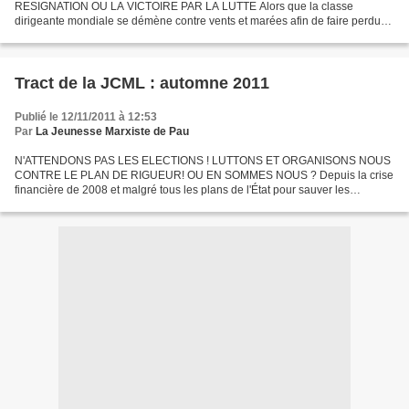
RESIGNATION OU LA VICTOIRE PAR LA LUTTE Alors que la classe
dirigeante mondiale se démène contre vents et marées afin de faire perdurer
le système capitaliste à l'apogée de son pourrissement en prenant...
Tract de la JCML : automne 2011
Publié le 12/11/2011 à 12:53
Par
La Jeunesse Marxiste de Pau
N'ATTENDONS PAS LES ELECTIONS ! LUTTONS ET ORGANISONS NOUS
CONTRE LE PLAN DE RIGUEUR! OU EN SOMMES NOUS ? Depuis la crise
financière de 2008 et malgré tous les plans de l'État pour sauver les
banques et le système de crédit, il n'y a pas l'ombre d'une...