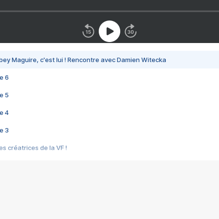
bey Maguire, c'est lui ! Rencontre avec Damien Witecka
e 6
e 5
e 4
e 3
s créatrices de la VF !
e 2
e 1
e Mektoub My Love arrive enfin ! Rencontre avec Shaïn Boumedine et Sal
i : après Toni en famille