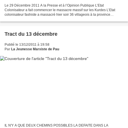
Le 29 Décembre 2011 A la Presse et à l’Opinion Publique L’Etat
Colonisateur a fait commencer le massacre massif sur les Kurdes L’Etat
colonisateur fashiste a massacré hier soir 36 villageois à la province
d’Uludere de la ville Sirnak. Les dirigeants des...
Tract du 13 décembre
Publié le 13/12/2011 à 19:58
Par
La Jeunesse Marxiste de Pau
IL N'Y A QUE DEUX CHEMINS POSSIBLES LA DEFAITE DANS LA