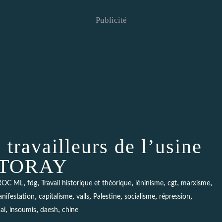
Publicité
 travailleurs de l’usine
 TORAY
,
,
,
,
,
,
ROC ML
fdg
Travail historique et théorique
léninisme
cgt
marxisme
,
,
,
,
,
,
nifestation
capitalisme
valls
Palestine
socialisme
répression
,
,
,
ai
insoumis
daesh
chine