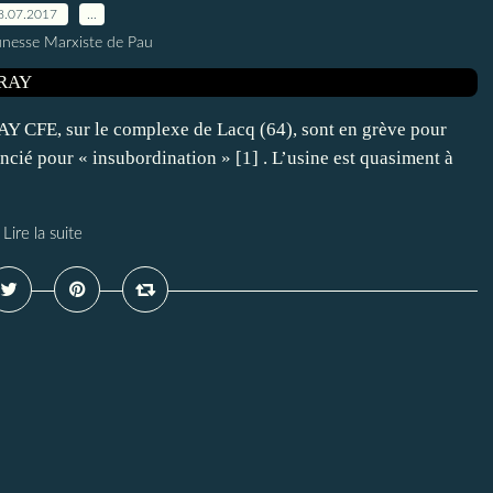
8.07.2017
…
unesse Marxiste de Pau
ORAY CFE, sur le complexe de Lacq (64), sont en grève pour
encié pour « insubordination » [1] . L’usine est quasiment à
Lire la suite