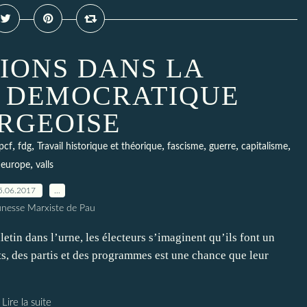
TIONS DANS LA
 DEMOCRATIQUE
RGEOISE
,
,
,
,
,
,
pcf
fdg
Travail historique et théorique
fascisme
guerre
capitalisme
,
europe
valls
5.06.2017
…
unesse Marxiste de Pau
lletin dans l’urne, les électeurs s’imaginent qu’ils font un
ats, des partis et des programmes est une chance que leur
Lire la suite