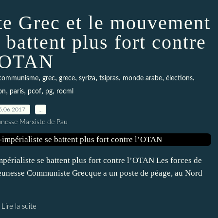
e Grec et le mouvement
 battent plus fort contre
’OTAN
,
,
,
,
,
,
,
communisme
grec
grece
syriza
tsipras
monde arabe
élections
,
,
,
,
on
paris
pcof
pg
rocml
5.06.2017
…
unesse Marxiste de Pau
érialiste se battent plus fort contre l’OTAN Les forces de
 Jeunesse Communiste Grecque a un poste de péage, au Nord
Lire la suite