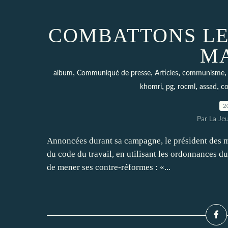
COMBATTONS LE
M
,
,
,
album
Communiqué de presse
Articles
communisme
,
,
,
,
khomri
pg
rocml
assad
c
2
Par La Je
Annoncées durant sa campagne, le président des 
du code du travail, en utilisant les ordonnances du
de mener ses contre-réformes : «...