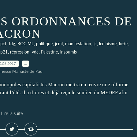
S ORDONNANCES DE
ACRON
,
,
,
,
,
,
,
,
,
,
pcf
fdg
ROC ML
politique
jcml
manifestation
jc
leninisme
lutte
,
,
,
,
op21
répression
vdc
Palestine
insoumis
0.06.2017
…
unesse Marxiste de Pau
monopoles capitalistes Macron mettra en œuvre une réforme
rant l’été. Il a d’ores et déjà reçu le soutien du MEDEF afin
Lire la suite