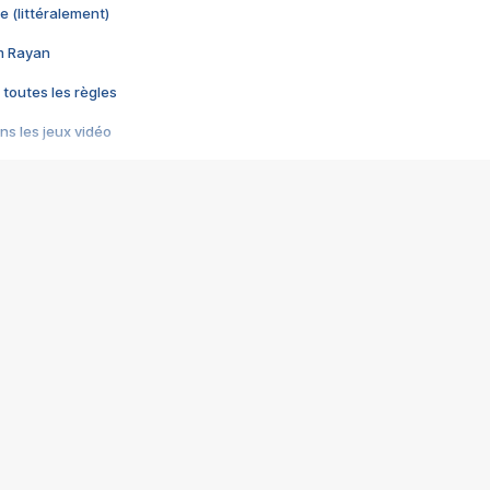
e (littéralement)
im Rayan
 toutes les règles
s les jeux vidéo
us choquant de Rockstar ? - Le scandale BULLY
e plus moche de Steam
du RÊVE tourne au CAUCHEMAR
pendant 8 heures
it… à tort
umiliés par un jeu vidéo
ire - Final Fantasy 8
ti un empire - Age of Empires
story DOFUS