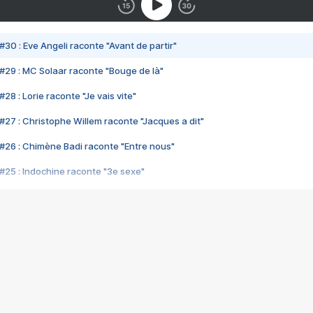
#30 : Eve Angeli raconte "Avant de partir"
#29 : MC Solaar raconte "Bouge de là"
28 : Lorie raconte "Je vais vite"
#27 : Christophe Willem raconte "Jacques a dit"
#26 : Chimène Badi raconte "Entre nous"
#25 : Indochine raconte "3e sexe"
#24 : Zaho raconte "C'est chelou"
#23 : Patrick Bruel raconte "Au café des délices"
#22 : Kyo raconte "Le chemin"
#21 : Nolwenn Leroy raconte "Cassé"
#20 : Patrick Hernandez raconte "Born to be alive"