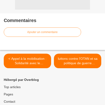
Commentaires
Ajouter un commentaire
< Appel à la mobilisation :
luttons contre l'OTAN et sa
Solidarité avec le
politique de guerre
mouvement de grève de la
impérialiste >
faim des prisonniers
palestiniens
Hébergé par Overblog
Top articles
Pages
Contact