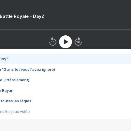
 Battle Royale - DayZ
 DayZ
 a 13 ans (et vous l'avez ignoré)
e (littéralement)
im Rayan
 toutes les règles
s les jeux vidéo
us choquant de Rockstar ? - Le scandale BULLY