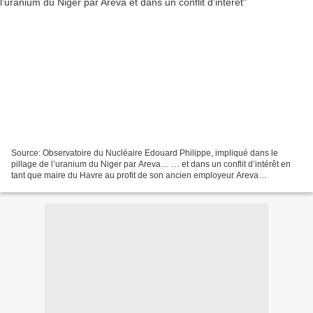
Source: Observatoire du Nucléaire Edouard Philippe, impliqué dans le
pillage de l’uranium du Niger par Areva… … et dans un conflit d’intérêt en
tant que maire du Havre au profit de son ancien employeur Areva
.L’Observatoire du nucléaire dénonce la nomination...