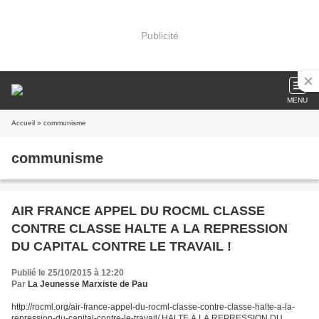
Publicité
MENU
Accueil
» communisme
communisme
AIR FRANCE APPEL DU ROCML CLASSE
CONTRE CLASSE HALTE A LA REPRESSION
DU CAPITAL CONTRE LE TRAVAIL !
Publié le 25/10/2015 à 12:20
Par
La Jeunesse Marxiste de Pau
http://rocml.org/air-france-appel-du-rocml-classe-contre-classe-halte-a-la-
repression-du-capital-contre-le-travail/ HALTE A LA REPRESSION DU