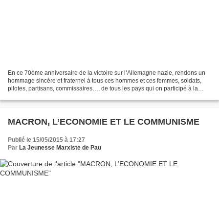
En ce 70ème anniversaire de la victoire sur l’Allemagne nazie, rendons un
hommage sincère et fraternel à tous ces hommes et ces femmes, soldats,
pilotes, partisans, commissaires…, de tous les pays qui on participé à la
victoire de l’Union Soviétique et...
MACRON, L’ECONOMIE ET LE COMMUNISME
Publié le 15/05/2015 à 17:27
Par
La Jeunesse Marxiste de Pau