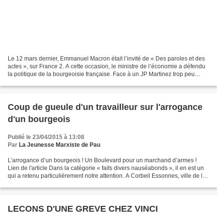
Le 12 mars dernier, Emmanuel Macron était l’invité de « Des paroles et des
actes », sur France 2. A cette occasion, le ministre de l’économie a défendu
la politique de la bourgeoisie française. Face à un JP Martinez trop peu
revendicatif, il a pu défendre,...
Coup de gueule d'un travailleur sur l'arrogance
d'un bourgeois
Publié le 23/04/2015 à 13:08
Par
La Jeunesse Marxiste de Pau
L’arrogance d’un bourgeois ! Un Boulevard pour un marchand d’armes !
Lien de l'article Dans la catégorie « faits divers nauséabonds », il en est un
qui a retenu particulièrement notre attention. A Corbeil Essonnes, ville de la
région parisienne qui fût...
LECONS D'UNE GREVE CHEZ VINCI