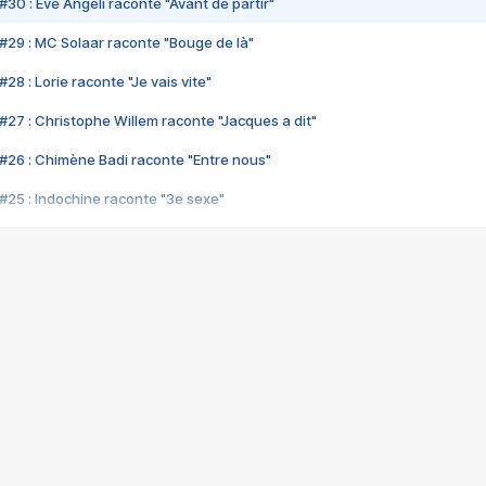
#30 : Eve Angeli raconte "Avant de partir"
#29 : MC Solaar raconte "Bouge de là"
28 : Lorie raconte "Je vais vite"
#27 : Christophe Willem raconte "Jacques a dit"
#26 : Chimène Badi raconte "Entre nous"
#25 : Indochine raconte "3e sexe"
#24 : Zaho raconte "C'est chelou"
#23 : Patrick Bruel raconte "Au café des délices"
#22 : Kyo raconte "Le chemin"
#21 : Nolwenn Leroy raconte "Cassé"
#20 : Patrick Hernandez raconte "Born to be alive"
#19 : Lorie raconte "Près de moi"
#18 : Michael Jones raconte "A nos actes manqués" (avec Jean-Jacque