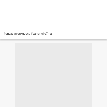
#onvautmieuxqueça #sansmoile7mai