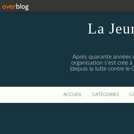
La Jeu
Après quarante années d
organisation s'est crée 
(depuis la lutte contre l
ACCUEIL
CATÉGORIES
C