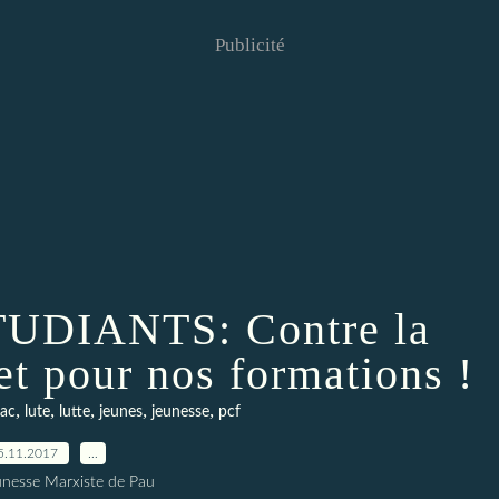
Publicité
UDIANTS: Contre la
et pour nos formations !
,
,
,
,
,
fac
lute
lutte
jeunes
jeunesse
pcf
5.11.2017
…
unesse Marxiste de Pau