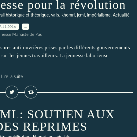
esse pour la révolution
,
,
,
,
,
vail historique et théorique
valls
khomri
jcml
impérialisme
Actualité
9.11.2016
…
unesse Marxiste de Pau
mesures anti-ouvrières prises par les différents gouvernements
sur les jeunes travailleurs. La jeunesse laborieuse
Lire la suite
CML: SOUTIEN AUX
ES REPRIMES
,
,
,
,
,