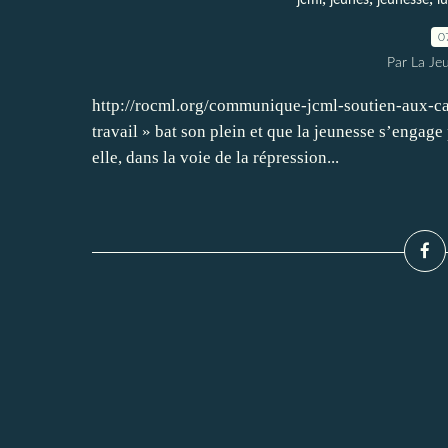
jcml
jeunes
jeunesse
lu
0
Par La Je
http://rocml.org/communique-jcml-soutien-aux-cama
travail » bat son plein et que la jeunesse s’engage
elle, dans la voie de la répression...