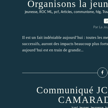
Organisons la jeun
,
,
,
,
,
,
jeunesse
ROC ML
pcf
Articles
communisme
fdg
Tra
2
Par La Je
Il est un fait indéniable aujourd’hui : toutes les 
successifs, auront des impacts beaucoup plus forts 
aujourd’hui est en train de grandir...
Communiqué J
CAMARAD
,
,
,