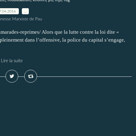
tte
mobilisation
khomri
ps
mjs
fdg
7.04.2016
…
unesse Marxiste de Pau
rades-reprimes/ Alors que la lutte contre la loi dite «
 pleinement dans l’offensive, la police du capital s’engage,
Lire la suite