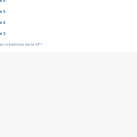
e 6
e 5
e 4
e 3
s créatrices de la VF !
e 2
e 1
e Mektoub My Love arrive enfin ! Rencontre avec Shaïn Boumedine et Sal
i : après Toni en famille
elle réalise le bouleversant Dites lui que je l'aime
ais ! Rencontre autour de Vie privée de Rebecca Zlotowski
 de Marguerite, Grave... Rencontre avec Ella Rumpf
 Les Rêveurs, un film intime sur la santé mentale