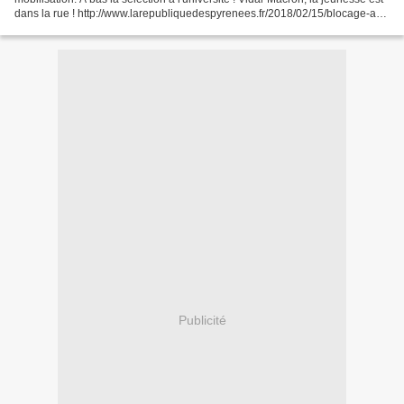
dans la rue ! http://www.larepubliquedespyrenees.fr/2018/02/15/blocage-a-l-
universite-de-pau-contre-parcoursup,2282934.php...
Publicité