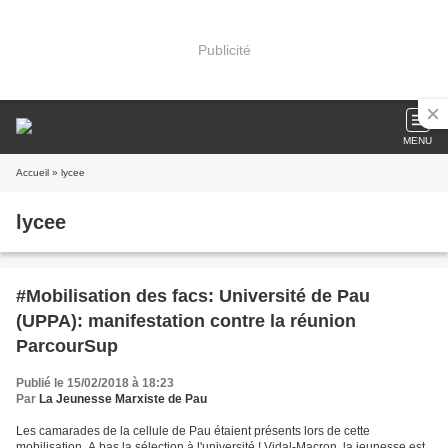
Publicité
MENU
Accueil
» lycee
lycee
#Mobilisation des facs: Université de Pau
(UPPA): manifestation contre la réunion
ParcourSup
Publié le 15/02/2018 à 18:23
Par
La Jeunesse Marxiste de Pau
Les camarades de la cellule de Pau étaient présents lors de cette
mobilisation. A bas la sélection à l'université ! Vidal-Macron, la jeunesse est