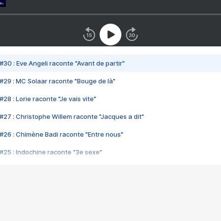
#30 : Eve Angeli raconte "Avant de partir"
#29 : MC Solaar raconte "Bouge de là"
28 : Lorie raconte "Je vais vite"
#27 : Christophe Willem raconte "Jacques a dit"
#26 : Chimène Badi raconte "Entre nous"
#25 : Indochine raconte "3e sexe"
#24 : Zaho raconte "C'est chelou"
#23 : Patrick Bruel raconte "Au café des délices"
#22 : Kyo raconte "Le chemin"