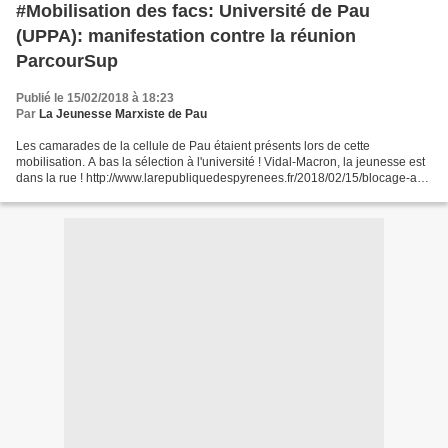
#Mobilisation des facs: Université de Pau
(UPPA): manifestation contre la réunion
ParcourSup
Publié le 15/02/2018 à 18:23
Par
La Jeunesse Marxiste de Pau
Les camarades de la cellule de Pau étaient présents lors de cette
mobilisation. A bas la sélection à l'université ! Vidal-Macron, la jeunesse est
dans la rue ! http://www.larepubliquedespyrenees.fr/2018/02/15/blocage-a-l-
universite-de-pau-contre-parcoursup,2282934.php...