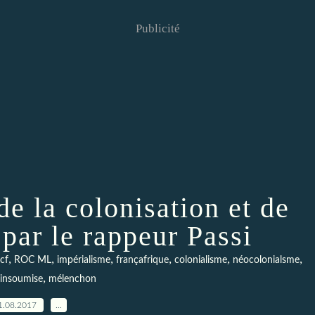
Publicité
e la colonisation et de
 par le rappeur Passi
,
,
,
,
,
,
cf
ROC ML
impérialisme
françafrique
colonialisme
néocolonialsme
,
 insoumise
mélenchon
1.08.2017
…