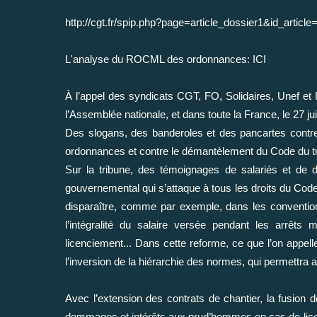
http://cgt.fr/spip.php?page=article_dossier1&id_articl
L'analyse du ROCML des ordonnances: ICI
À l’appel des syndicats CGT, FO, Solidaires, Unef et
l’Assemblée nationale, et dans toute la France, le 27 j
Des slogans, des banderoles et des pancartes contre
ordonnances et contre le démantèlement du Code du tr
Sur la tribune, des témoignages de salariés et de di
gouvernemental qui s’attaque à tous les droits du Code
disparaître, comme par exemple, dans les conventions
l’intégralité du salaire versée pendant les arrêts 
licenciement... Dans cette reforme, ce que l’on appell
l’inversion de la hiérarchie des normes, qui permettra 
Avec l’extension des contrats de chantier, la fusion 
dommages et intérêts aux prud’hommes en cas de lic