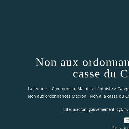
Non aux ordonnan
casse du C
La Jeunesse Communiste Marxiste Léniniste
>
Categ
Non aux ordonnances Macron ! Non à la casse du Cod
,
,
,
,
,
lutte
macron
gouvernement
cgt
fi
0
Par La Je