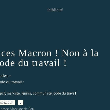
Publicité
ces Macron ! Non à la
ode du travail !
ories
>
e du travail !
,
,
,
,
pcf
marxiste
léninis
communiste
code du travail
3.08.2017
…
unesse Marxiste de Pau