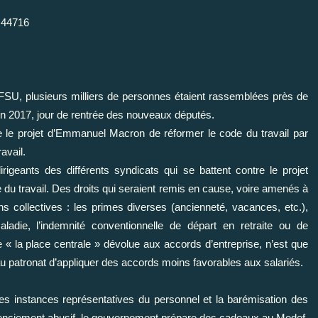
e=44716
 FSU, plusieurs milliers de personnes étaient rassemblées près de
uin 2017, jour de rentrée des nouveaux députés.
 le projet d’Emmanuel Macron de réformer le code du travail par
avail.
rigeants des différents syndicats qui se battent contre le projet
 du travail. Des droits qui seraient remis en cause, voire amenés à
 collectives : les primes diverses (ancienneté, vacances, etc.),
maladie, l’indemnité conventionnelle de départ en retraite ou de
e « la place centrale » dévolue aux accords d’entreprise, n’est que
au patronat d’appliquer des accords moins favorables aux salariés.
des instances représentatives du personnel et la barémisation des
enciement abusif, le gouvernement prépare des cadeaux au Medef,