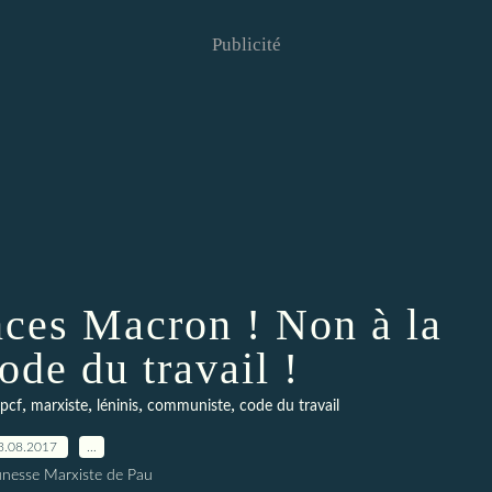
Publicité
ces Macron ! Non à la
ode du travail !
,
,
,
,
pcf
marxiste
léninis
communiste
code du travail
3.08.2017
…
unesse Marxiste de Pau