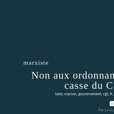
marxiste
Non aux ordonnan
casse du C
,
,
,
,
,
lutte
macron
gouvernement
cgt
fi
0
Par La Je