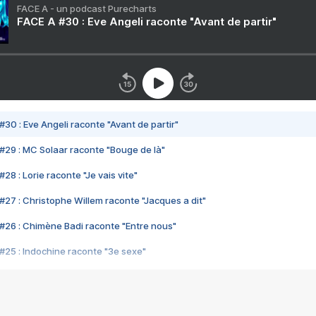
FACE A - un podcast Purecharts
FACE A #30 : Eve Angeli raconte "Avant de partir"
#30 : Eve Angeli raconte "Avant de partir"
#29 : MC Solaar raconte "Bouge de là"
28 : Lorie raconte "Je vais vite"
#27 : Christophe Willem raconte "Jacques a dit"
#26 : Chimène Badi raconte "Entre nous"
#25 : Indochine raconte "3e sexe"
#24 : Zaho raconte "C'est chelou"
#23 : Patrick Bruel raconte "Au café des délices"