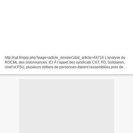
http://cgt.fr/spip.php?page=article_dossier1&id_article=44716 L'analyse du
ROCML des ordonnances: ICI À l’appel des syndicats CGT, FO, Solidaires,
Unef et FSU, plusieurs milliers de personnes étaient rassemblées près de
l’Assemblée nationale, et dans...