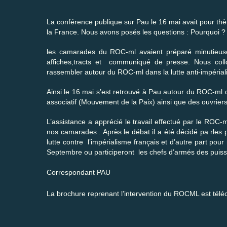
La conférence publique sur Pau le 16 mai avait pour th
la France. Nous avons posés les questions : Pourquoi ?
les camarades du ROC-ml avaient préparé minutieuse
affiches,tracts et communiqué de presse. Nous collo
rassembler autour du ROC-ml dans la lutte anti-impériali
Ainsi le 16 mai s’est retrouvé à Pau autour du ROC-ml d
associatif (Mouvement de la Paix) ainsi que des ouvriers
L’assistance a apprécié le travail effectué par le ROC-ml 
nos camarades . Après le débat il a été décidé pa rles pa
lutte contre l’impérialisme français et d’autre part p
Septembre ou participeront les chefs d’armés des puis
Correspondant PAU
La brochure reprenant l’intervention du ROCML est tél