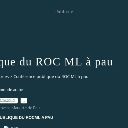
Publicité
ique du ROC ML à pau
ories
>
Conférence publique du ROC ML à pau
monde arabe
5.06.2013
…
unesse Marxiste de Pau
UBLIQUE DU ROCML A PAU