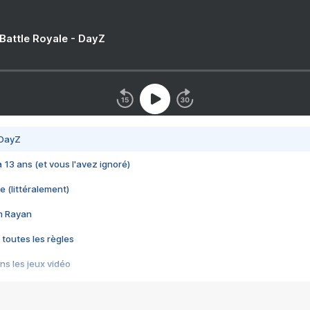
 Battle Royale - DayZ
 DayZ
 a 13 ans (et vous l'avez ignoré)
e (littéralement)
im Rayan
 toutes les règles
s les jeux vidéo
us choquant de Rockstar ? - Le scandale BULLY