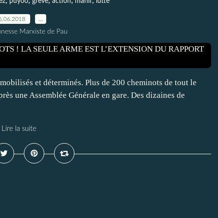
,
,
,
,
,
ez
puyoo
grève
action
manif
lutte
6.06.2018
…
unesse Marxiste de Pau
mobilisés et déterminés. Plus de 200 cheminots de tout le
après une Assemblée Générale en gare. Des dizaines de
Lire la suite