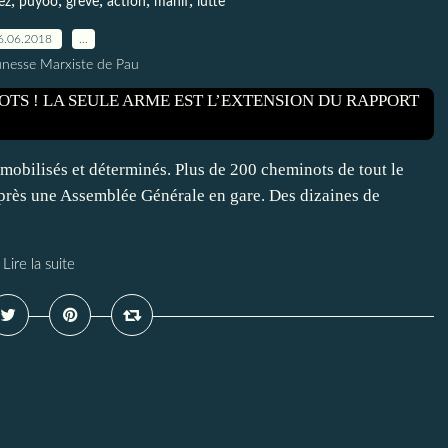
,
,
,
,
,
ez
puyoo
grève
action
manif
lutte
6.06.2018
…
unesse Marxiste de Pau
mobilisés et déterminés. Plus de 200 cheminots de tout le
après une Assemblée Générale en gare. Des dizaines de
Lire la suite