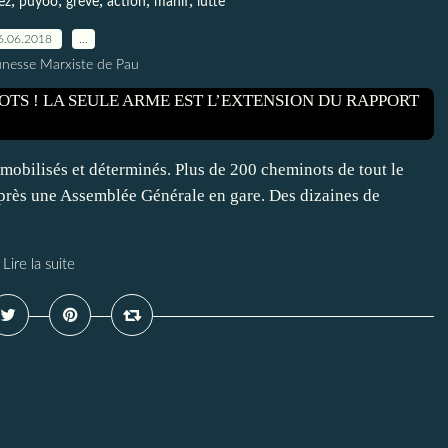
,
,
,
,
,
ez
puyoo
grève
action
manif
lutte
6.06.2018
…
unesse Marxiste de Pau
mobilisés et déterminés. Plus de 200 cheminots de tout le
après une Assemblée Générale en gare. Des dizaines de
Lire la suite