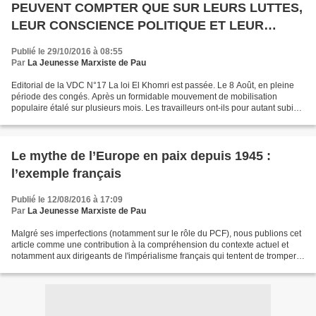
PEUVENT COMPTER QUE SUR LEURS LUTTES,
LEUR CONSCIENCE POLITIQUE ET LEUR
ORGANISATION
Publié le 29/10/2016 à 08:55
Par
La Jeunesse Marxiste de Pau
Editorial de la VDC N°17 La loi El Khomri est passée. Le 8 Août, en pleine
période des congés. Après un formidable mouvement de mobilisation
populaire étalé sur plusieurs mois. Les travailleurs ont-ils pour autant subi
un échec ? Oui, par rapport à l’objectif,...
Le mythe de l’Europe en paix depuis 1945 :
l’exemple français
Publié le 12/08/2016 à 17:09
Par
La Jeunesse Marxiste de Pau
Malgré ses imperfections (notamment sur le rôle du PCF), nous publions cet
article comme une contribution à la compréhension du contexte actuel et
notamment aux dirigeants de l'impérialisme français qui tentent de tromper
le peuple en faisant croire que...