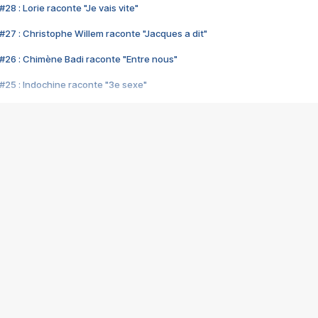
28 : Lorie raconte "Je vais vite"
#27 : Christophe Willem raconte "Jacques a dit"
#26 : Chimène Badi raconte "Entre nous"
#25 : Indochine raconte "3e sexe"
#24 : Zaho raconte "C'est chelou"
#23 : Patrick Bruel raconte "Au café des délices"
#22 : Kyo raconte "Le chemin"
#21 : Nolwenn Leroy raconte "Cassé"
#20 : Patrick Hernandez raconte "Born to be alive"
#19 : Lorie raconte "Près de moi"
#18 : Michael Jones raconte "A nos actes manqués" (avec Jean-Jacque
#17 : Khaled raconte "Aïcha"
#16 : Corneille raconte "Parce qu'on vient de loin"