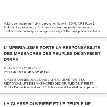
Voici le sommaire du n°19 à retrouver en ligne ici. SOMMAIRE Page 2:
Editorial, Les travailleurs n’ont rien à espérer des partis intégrés aux
institutions démocratiques bourgeoises Page 3: Barbarie policière à Aulnay-
Sous-Bois, la vraie nature de l’Etat...
L’IMPERIALISME PORTE LA RESPONSABILITE
DES MASSACRES DES PEUPLES DE SYRIE ET
D’IRAK
Publié le 30/12/2016 à 10:15
Par
La Jeunesse Marxiste de Pau
APRES 5 ANNNES DE GUERRE L’IMPERIALISME PORTE LA
RESPONSABILITE DES MASSACRES DES PEUPLES DE SYRIE ET
D’IRAK Depuis le mois d’août 2016, les forces d’Assad et de l’impérialisme
russe, ainsi que des milices iraniennes et libanaises assiègent Alep, aux...
LA CLASSE OUVRIERE ET LE PEUPLE NE