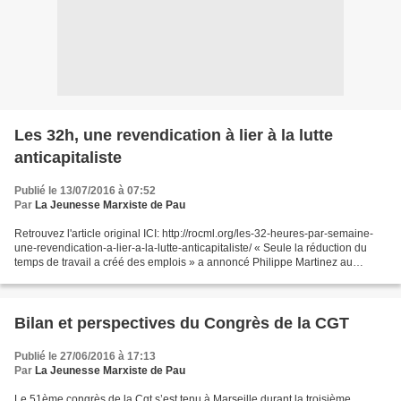
Les 32h, une revendication à lier à la lutte
anticapitaliste
Publié le 13/07/2016 à 07:52
Par
La Jeunesse Marxiste de Pau
Retrouvez l'article original ICI: http://rocml.org/les-32-heures-par-semaine-
une-revendication-a-lier-a-la-lutte-anticapitaliste/ « Seule la réduction du
temps de travail a créé des emplois » a annoncé Philippe Martinez au
journal l’Humanité(1). Les 32...
Bilan et perspectives du Congrès de la CGT
Publié le 27/06/2016 à 17:13
Par
La Jeunesse Marxiste de Pau
Le 51ème congrès de la Cgt s’est tenu à Marseille durant la troisième