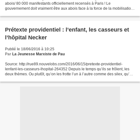
abois/ 80 000 manifestants officiellement recensés à Paris ! Le
gouvernement doit vraiment être aux abois face à la force de la mobilisation
pour inventer de tels mensonges. La mobilisation...
Prétexte providentiel : l’enfant, les casseurs et
l’hôpital Necker
Publié le 18/06/2016 à 10:25
Par
La Jeunesse Marxiste de Pau
Source: http://rue89.nouvelobs.com/2016/06/15/pretexte-providentiel-
lenfant-les-casseurs-lhopital-264352 Depuis le temps qu’ils se frôlent, les
deux thèmes. Ou plutôt, qu’on les frotte l’un à l’autre comme des silex, qu’on
les tricote dans le récit politico-médiatique...