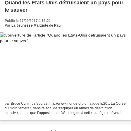
Quand les Etats-Unis détruisaient un pays pour
le sauver
Publié le 27/09/2017 à 16:21
Par
La Jeunesse Marxiste de Pau
par Bruce Cumings Source: http://www.monde-diplomatique.fr/20... La Corée
du Nord tenterait, sans raison, de s’équiper en armes de destruction
massive, tandis que l’opposition de Washington à cette stratégie relèverait
de l’innocence originelle. Pourtant,...