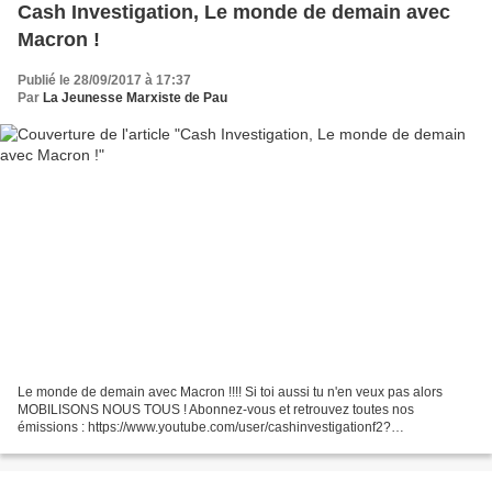
Cash Investigation, Le monde de demain avec
Macron !
Publié le 28/09/2017 à 17:37
Par
La Jeunesse Marxiste de Pau
Le monde de demain avec Macron !!!! Si toi aussi tu n'en veux pas alors
MOBILISONS NOUS TOUS ! Abonnez-vous et retrouvez toutes nos
émissions : https://www.youtube.com/user/cashinvestigationf2?
sub_confirmation=1 Les chiffres sont alarmants : un quart...