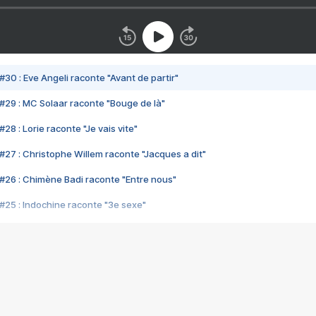
#30 : Eve Angeli raconte "Avant de partir"
#29 : MC Solaar raconte "Bouge de là"
28 : Lorie raconte "Je vais vite"
#27 : Christophe Willem raconte "Jacques a dit"
#26 : Chimène Badi raconte "Entre nous"
#25 : Indochine raconte "3e sexe"
#24 : Zaho raconte "C'est chelou"
#23 : Patrick Bruel raconte "Au café des délices"
#22 : Kyo raconte "Le chemin"
#21 : Nolwenn Leroy raconte "Cassé"