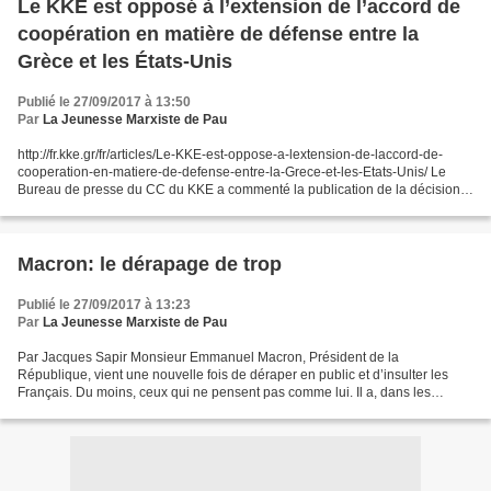
Le KKE est opposé à l’extension de l’accord de
coopération en matière de défense entre la
Grèce et les États-Unis
Publié le 27/09/2017 à 13:50
Par
La Jeunesse Marxiste de Pau
http://fr.kke.gr/fr/articles/Le-KKE-est-oppose-a-lextension-de-laccord-de-
cooperation-en-matiere-de-defense-entre-la-Grece-et-les-Etats-Unis/ Le
Bureau de presse du CC du KKE a commenté la publication de la décision
gouvernementale étendant l’accord de...
Macron: le dérapage de trop
Publié le 27/09/2017 à 13:23
Par
La Jeunesse Marxiste de Pau
Par Jacques Sapir Monsieur Emmanuel Macron, Président de la
République, vient une nouvelle fois de déraper en public et d’insulter les
Français. Du moins, ceux qui ne pensent pas comme lui. Il a, dans les
jardins de l’EFA à Athènes, ce vendredi, réaffirmé...