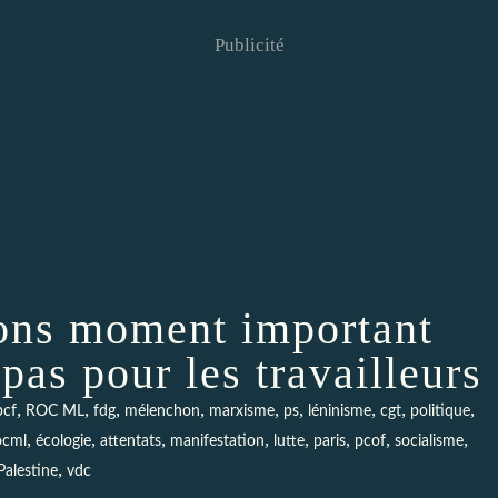
Publicité
ions moment important
pas pour les travailleurs
,
,
,
,
,
,
,
,
,
pcf
ROC ML
fdg
mélenchon
marxisme
ps
léninisme
cgt
politique
,
,
,
,
,
,
,
,
ocml
écologie
attentats
manifestation
lutte
paris
pcof
socialisme
,
Palestine
vdc