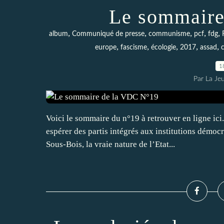
Le sommaire
,
,
,
,
,
album
Communiqué de presse
communisme
pcf
fdg
,
,
,
,
,
europe
fascisme
écologie
2017
assad
1
Par La Je
Voici le sommaire du n°19 à retrouver en ligne ici
espérer des partis intégrés aux institutions démoc
Sous-Bois, la vraie nature de l’Etat...