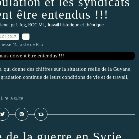
pulation et les syndicats
nt être entendus !!!
,
,
,
,
isme
pcf
fdg
ROC ML
Travail historique et théorique
1.04.2017
…
unesse Marxiste de Pau
qui donne des chiffres sur la situation réelle de la Guyane.
radation continue de leurs conditions de vie et de travail,
Lire la suite
e de la guerre en Syrie