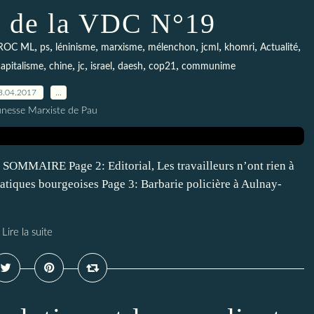
 de la VDC N°19
,
,
,
,
,
,
,
,
ROC ML
ps
léninisme
marxisme
mélenchon
jcml
khomri
Actualité
,
,
,
,
,
,
capitalisme
chine
jc
israel
daesh
cop21
communime
8.04.2017
…
unesse Marxiste de Pau
. SOMMAIRE Page 2: Editorial, Les travailleurs n’ont rien à
ratiques bourgeoises Page 3: Barbarie policière à Aulnay-
Lire la suite