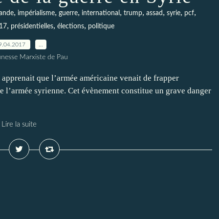
,
,
,
,
,
,
,
,
lande
impérialisme
guerre
international
trump
assad
syrie
pcf
,
,
,
17
présidentielles
élections
politique
9.04.2017
…
unesse Marxiste de Pau
n apprenait que l’armée américaine venait de frapper
de l’armée syrienne. Cet évènement constitue un grave danger
Lire la suite