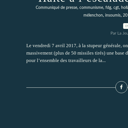
,
,
,
,
Communiqué de presse
communisme
fdg
cgt
hol
,
,
mélenchon
insoumis
20
0
Par La Je
Le vendredi 7 avril 2017, à la stupeur générale, o
massivement (plus de 50 missiles tirés) une base 
pour l’ensemble des travailleurs de la...